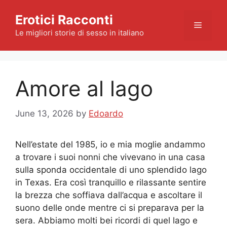
Skip
Erotici Racconti
to
Menu
content
Le migliori storie di sesso in italiano
Amore al lago
June 13, 2026
by
Edoardo
Nell’estate del 1985, io e mia moglie andammo
a trovare i suoi nonni che vivevano in una casa
sulla sponda occidentale di uno splendido lago
in Texas. Era così tranquillo e rilassante sentire
la brezza che soffiava dall’acqua e ascoltare il
suono delle onde mentre ci si preparava per la
sera. Abbiamo molti bei ricordi di quel lago e