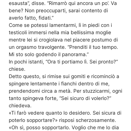
esausta”, disse. “Rimarrò qui ancora un po’. Va
bene? Non preoccuparti, sarai contento di
averlo fatto, fidati.”
Come se potessi lamentarmi, lì in piedi con i
testicoli immersi nella mia bellissima moglie
mentre lei si crogiolava nel piacere postumo di
un orgasmo travolgente. “Prenditi il ​​tuo tempo.
Mi sto solo godendo il panorama.”
In pochi istanti, “Ora ti portiamo lì. Sei pronto?”
chiese.
Detto questo, si rimise sui gomiti e ricominciò a
spingere lentamente i fianchi dentro di me,
prendendomi circa a metà. Per stuzzicarmi, ogni
tanto spingeva forte, “Sei sicuro di volerlo?”
chiedeva.
«Ti farò vedere quanto lo desidero. Sei sicura di
poterlo sopportare?» risposi scherzosamente.
«Oh sì, posso sopportarlo. Voglio che me lo dia