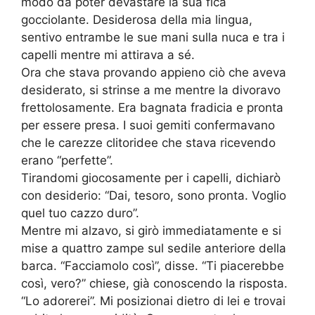
modo da poter devastare la sua fica
gocciolante. Desiderosa della mia lingua,
sentivo entrambe le sue mani sulla nuca e tra i
capelli mentre mi attirava a sé.
Ora che stava provando appieno ciò che aveva
desiderato, si strinse a me mentre la divoravo
frettolosamente. Era bagnata fradicia e pronta
per essere presa. I suoi gemiti confermavano
che le carezze clitoridee che stava ricevendo
erano “perfette”.
Tirandomi giocosamente per i capelli, dichiarò
con desiderio: “Dai, tesoro, sono pronta. Voglio
quel tuo cazzo duro”.
Mentre mi alzavo, si girò immediatamente e si
mise a quattro zampe sul sedile anteriore della
barca. “Facciamolo così”, disse. “Ti piacerebbe
così, vero?” chiese, già conoscendo la risposta.
“Lo adorerei”. Mi posizionai dietro di lei e trovai