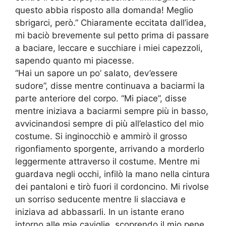
questo abbia risposto alla domanda! Meglio
sbrigarci, però.” Chiaramente eccitata dall’idea,
mi baciò brevemente sul petto prima di passare
a baciare, leccare e succhiare i miei capezzoli,
sapendo quanto mi piacesse.
“Hai un sapore un po’ salato, dev’essere
sudore”, disse mentre continuava a baciarmi la
parte anteriore del corpo. “Mi piace”, disse
mentre iniziava a baciarmi sempre più in basso,
avvicinandosi sempre di più all’elastico del mio
costume. Si inginocchiò e ammirò il grosso
rigonfiamento sporgente, arrivando a morderlo
leggermente attraverso il costume. Mentre mi
guardava negli occhi, infilò la mano nella cintura
dei pantaloni e tirò fuori il cordoncino. Mi rivolse
un sorriso seducente mentre li slacciava e
iniziava ad abbassarli. In un istante erano
intorno alle mie caviglie, scoprendo il mio pene