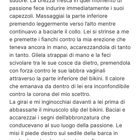
sudore. La brezza fresca in quel momento di
passione fece indurire immediatamente i suoi
capezzoli. Massaggiai la parte inferiore
premendo leggermente verso l’alto mentre
continuavo a baciarle il collo. Lei si strinse a me
e premette i fianchi contro la mia erezione che
teneva ancora in mano, accarezzandola di tanto
in tanto. Gliela strappai di mano e la feci
scivolare tra le sue cosce da dietro, premendola
con forza contro le sue labbra vaginali
attraverso la parte inferiore del bikini. Il calore
che emanava da dentro di lei era inconfondibile
contro la corona del mio scettro.
La girai e mi inginocchiai davanti a lei prima di
abbassarle il minuscolo slip del bikini. Baciai e
accarezzai i segni dell’abbronzatura che
conducevano al suo luogo della passione. Le
misi il piede destro sul sedile della barca in