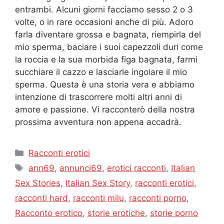
entrambi. Alcuni giorni facciamo sesso 2 o 3
volte, o in rare occasioni anche di più. Adoro
farla diventare grossa e bagnata, riempirla del
mio sperma, baciare i suoi capezzoli duri come
la roccia e la sua morbida figa bagnata, farmi
succhiare il cazzo e lasciarle ingoiare il mio
sperma. Questa è una storia vera e abbiamo
intenzione di trascorrere molti altri anni di
amore e passione. Vi racconterò della nostra
prossima avventura non appena accadrà.
Categories
Racconti erotici
Tags
ann69
,
annunci69
,
erotici racconti
,
Italian
Sex Stories
,
Italian Sex Story
,
racconti erotici
,
racconti hard
,
racconti milu
,
racconti porno
,
Racconto erotico
,
storie erotiche
,
storie porno