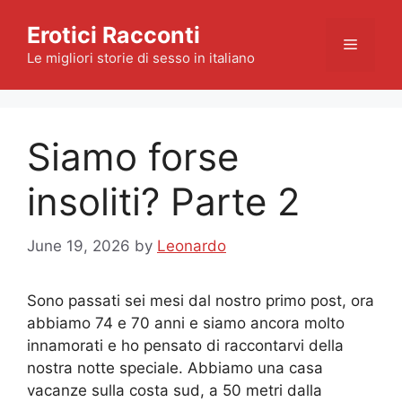
Skip
Erotici Racconti
to
Menu
content
Le migliori storie di sesso in italiano
Siamo forse
insoliti? Parte 2
June 19, 2026
by
Leonardo
Sono passati sei mesi dal nostro primo post, ora
abbiamo 74 e 70 anni e siamo ancora molto
innamorati e ho pensato di raccontarvi della
nostra notte speciale. Abbiamo una casa
vacanze sulla costa sud, a 50 metri dalla