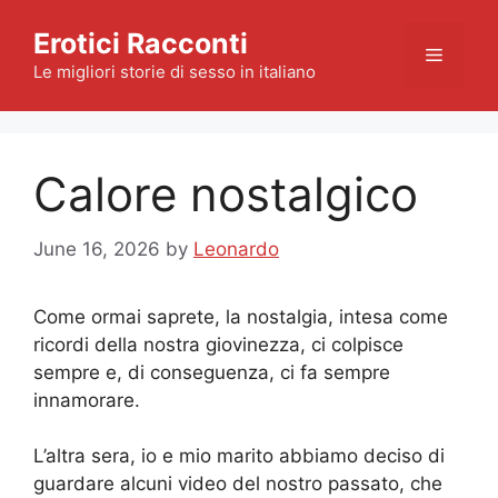
Skip
Erotici Racconti
to
Menu
content
Le migliori storie di sesso in italiano
Calore nostalgico
June 16, 2026
by
Leonardo
Come ormai saprete, la nostalgia, intesa come
ricordi della nostra giovinezza, ci colpisce
sempre e, di conseguenza, ci fa sempre
innamorare.
L’altra sera, io e mio marito abbiamo deciso di
guardare alcuni video del nostro passato, che