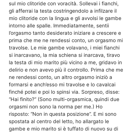
sul mio clitoride con voracità. Sollevai i fianchi,
gli afferrai la testa costringendolo a infilzare il
mio clitoride con la lingua e gli avvolsi le gambe
intorno alle spalle. Immediatamente, sentii
l’orgasmo tanto desiderato iniziare a crescere e
prima che me ne rendessi conto, un orgasmo mi
travolse. Le mie gambe volavano, i miei fianchi
si inarcavano, la mia schiena si inarcava, tiravo
la testa di mio marito più vicino a me, gridavo in
delirio e non avevo più il controllo. Prima che me
ne rendessi conto, un altro orgasmo iniziò a
formarsi e anch’esso mi travolse e lo cavalcai
finché potei e poi lo spinsi via. Sorpreso, disse:
“Hai finito?” (Sono multi-orgasmica, quindi due
orgasmi non sono la norma per me.) Ho
risposto: “Non in questa posizione”. E mi sono
spostata al centro del letto, ho allargato le
gambe e mio marito si è tuffato di nuovo su di