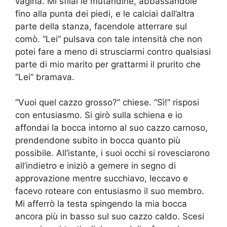
vagina. Mi sfilai le mutandine, abbassandole
fino alla punta dei piedi, e le calciai dall’altra
parte della stanza, facendole atterrare sul
comò. “Lei” pulsava con tale intensità che non
potei fare a meno di strusciarmi contro qualsiasi
parte di mio marito per grattarmi il prurito che
“Lei” bramava.
“Vuoi quel cazzo grosso?” chiese. “Sì!” risposi
con entusiasmo. Si girò sulla schiena e io
affondai la bocca intorno al suo cazzo carnoso,
prendendone subito in bocca quanto più
possibile. All’istante, i suoi occhi si rovesciarono
all’indietro e iniziò a gemere in segno di
approvazione mentre succhiavo, leccavo e
facevo roteare con entusiasmo il suo membro.
Mi afferrò la testa spingendo la mia bocca
ancora più in basso sul suo cazzo caldo. Scesi