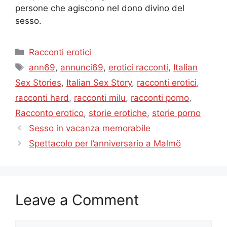
persone che agiscono nel dono divino del
sesso.
Categories
Racconti erotici
Tags
ann69
,
annunci69
,
erotici racconti
,
Italian
Sex Stories
,
Italian Sex Story
,
racconti erotici
,
racconti hard
,
racconti milu
,
racconti porno
,
Racconto erotico
,
storie erotiche
,
storie porno
Sesso in vacanza memorabile
Spettacolo per l’anniversario a Malmö
Leave a Comment
Comment