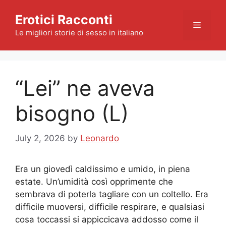
Skip
Erotici Racconti
to
Menu
content
Le migliori storie di sesso in italiano
“Lei” ne aveva
bisogno (L)
July 2, 2026
by
Leonardo
Era un giovedì caldissimo e umido, in piena
estate. Un’umidità così opprimente che
sembrava di poterla tagliare con un coltello. Era
difficile muoversi, difficile respirare, e qualsiasi
cosa toccassi si appiccicava addosso come il